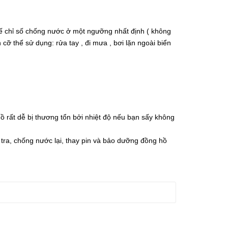
ế chỉ số chống nước ở một ngưỡng nhất định ( không
ỡ thể sử dụng: rửa tay , đi mưa , bơi lặn ngoài biển
 rất dễ bị thương tổn bởi nhiệt độ nếu bạn sấy không
 tra, chống nước lại, thay pin và bảo dưỡng đồng hồ