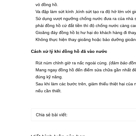
vỏ đồng hồ.
Va đập làm sứt kính ,kính sứt tạo ra độ hở lớn với g
Sử dụng vượt ngưỡng chống nước đưa ra của nhà sả
phải đồng hồ cứ đắt tiền thì độ chống nước càng ca
Gioăng đáy đồng hồ bị hư hại do khách hàng đi thay
Không thực hiện thay gioăng hoặc bảo dưỡng gioăng
Cách xử lý khi đồng hồ đã vào nước
Rút núm chỉnh giờ ra nấc ngoài cùng.
(đảm bảo đồn
Mang ngay đồng hồ đến điểm sửa chữa gần nhất để m
đúng kỹ năng.
Sau khi làm các bước trên, giảm thiểu thiệt hại củ
nếu cần thiết.
Chia sẻ bài viết: