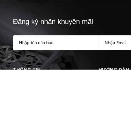
Đăng ký nhận khuyến mãi
THÔNG TIN
HƯỚNG DẪN
HOME
Hướng dẫn mua 
WATCH REPAIR
Hướng dẫn thanh
TOTAL WATCH REPAIR
Support
About us