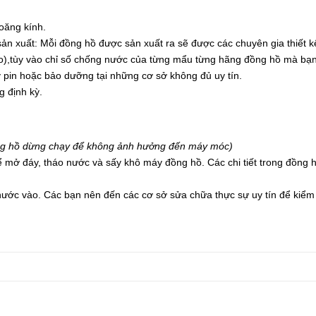
ioăng kính.
n xuất: Mỗi đồng hồ được sản xuất ra sẽ được các chuyên gia thiết k
o),tùy vào chỉ số chống nước của từng mẩu từng hãng đồng hồ mà bạn c
 pin hoặc bảo dưỡng tại những cơ sở không đủ uy tín.
 định kỳ.
g hồ dừng chạy để không ảnh hưởng đến máy móc)
ở đáy, tháo nước và sấy khô máy đồng hồ. Các chi tiết trong đồng hồ
a nước vào. Các bạn nên đến các cơ sở sửa chữa thực sự uy tín để kiểm