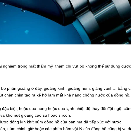
 nghiêm trọng mất thẩm mỹ thậm chí vứt bỏ không thể sử dụng được t
bộ phận gioăng ở đáy, gioăng kính, gioăng núm, giăng vành… bằng cao 
ỡ, nứt chân chim tạo ra kẽ hở làm mất khả năng chống nước của đồng hồ.
ng đặc biệt, hoặc quá nóng hoặc quá lạnh nhiệt độ thay đổi đột ngột 
 và khô nứt gioăng cao su hoặc silicon.
 được đóng kín khít núm đồng hồ của bạn mà đã tiếp xúc với nước.
n, núm chỉnh giờ hoặc các phím bấm vật lý của đồng hồ cũng bị va đập 