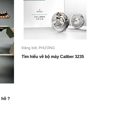
Đăng bởi
Tìm hiểu
Đăng bởi: PHƯƠNG
Tìm hiểu về bộ máy Caliber 3235
 hồ ?