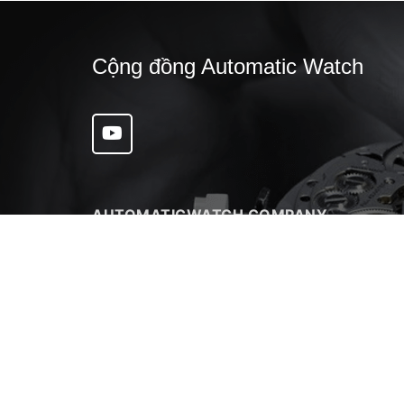
Cộng đồng Automatic Watch
AUTOMATICWATCH COMPANY
Địa chỉ: 391/49 Sư Vạn Hạnh , Phường 12, Quận 10 ,
Hồ Chí Minh
Điện thoại 1:
0968 631 928
Điện thoại 2:
0967 123 393
Email:
nguyendangxuanquynh@gmail.com