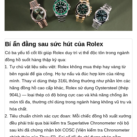
Bí ẩn đằng sau sức hút của Rolex
Có ba yếu tố cốt lõi giúp Rolex duy trì vị thế độc tôn trong ngành
đồng hồ suốt hàng thập kỷ qua:
Tự chủ vật liệu siêu việt: Rolex không mua thép hay vàng từ
bên ngoài để gia công. Họ tự nấu và đúc hợp kim của riêng
mình. Thay vì dùng thép 316L thông thường như phần lớn các
hãng đồng hồ cao cấp khác, Rolex sử dụng Oystersteel (thép
904L) — loại thép có độ bóng cực cao và khả năng chống ăn
mòn tối đa, thường chỉ dùng trong ngành hàng không vũ trụ và
hóa chất.
Tiêu chuẩn chính xác cực đoan: Mỗi chiếc đồng hồ xuất xưởng
đều phải trải qua bài kiểm tra Superlative Chronometer nội bộ
sau khi đã chứng nhận bởi COSC (Viện kiểm tra Chronometer