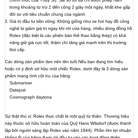
chính thức của Thụy Sĩ). Sai số tối đa chỉ được phép nằm
trong khoảng từ trừ 2 đến cộng 2 giây một ngày, khắt khe gấp
đôi so với tiêu chuẩn chung của ngành.
Giá trị đầu tư bền vững: Không giống như xe hơi hay đồ công
nghệ bị giảm giá trị ngay khi rời cửa hàng, nhiều dòng đồng hồ
Rolex (đặc biệt là các phiên bản thể thao bằng thép) có khả
năng giữ giá cực tốt, thậm chí tăng giá mạnh trên thị trường
thứ cấp.
Các dòng sản phẩm làm nên tên tuổi Nếu bạn đang tìm hiểu
hoặc có ý định sở hữu một chiếc Rolex, dưới đây là 3 dòng sản
phẩm mang tính cột trụ của hãng:
Submariner
Datejust
Cosmograph daytona
Sự thật thú vị: Rolex thực chất là một quỹ từ thiện. Thương hiệu
này thuộc sở hữu hoàn toàn của Quỹ Hans Wilsdorf (được thành
lập bởi người sáng lập Rolex vào năm 1944). Phần lớn lợi nhuận
khổng lồ của hãng được tái đầu tư vào các hoạt động thiện