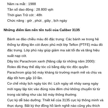
Năm ra mắt : 1988
Tần số dao động : 28.800 vph
Thời gian Trữ cót : 48h
Chức năng : giờ , phút , giây , lịch ngày
Những điểm làm nên tên tuổi của Caliber 3135
Bánh xe đảo chiều màu đỏ đặc trưng: Các bánh xe trong hệ
thống tự động lên cót được phủ một lớp Teflon (PTFE) màu đỏ
đặc trưng. Lớp phủ này giúp giảm ma sát tối đa và tăng hiệu
suất nạp cót.
Dây tóc Parachrom xanh (Nâng cấp từ những năm 2000):
Rolex đã thay thế dây tóc cũ bằng dây tóc độc quyền
Parachrom giúp bộ máy kháng từ trường mạnh mẽ và chịu va
đập tốt hơn gấp 10 lần.
Cơ chế nhảy lịch ngày tức thì: Lịch ngày sẽ nhảy sang ngày
mới ngay lập tức vào đúng nửa đêm chứ không chuyển từ từ
trong vài tiếng như các bộ máy thông thường.
Cực kỳ dễ bảo dưỡng: Thiết kế của 3135 cực kỳ thông minh và
thực dụng. Bất kỳ thợ đồng hồ lành nghề nào cũng yêu thích