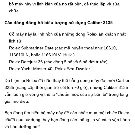
bộ máy này vì linh kiện của nó rất bền, dễ tháo lắp và sửa
chữa.
Các dòng đồng hồ biểu tượng sử dụng Caliber 3135
Cỗ máy này là linh hồn của những dòng Rolex ăn khách nhất
lịch sử:
Rolex Submariner Date (các mã huyền thoại như 16610,
116610LN, hoặc 116610LV "Hulk").
Rolex Datejust 36 (các dòng 5 số và 6 số đời trước).
Rolex Yacht-Master 40. Rolex Sea-Dweller.
Dù hiện tại Rolex đã dần thay thế bằng dòng máy đời mới Caliber
3235 (nâng cấp thời gian trữ cót lên 70 giờ), nhưng Caliber 3135
vẫn luôn giữ vững vị thế là "chuẩn mực của sự bền bỉ" trong lòng
giới mộ điệu.
Bạn đang tìm hiểu bộ máy này để cân nhắc mua một chiếc Rolex
cổ/đã qua sử dụng, hay bạn đang cần thông tin về cách vận hành
và bảo dưỡng nó?