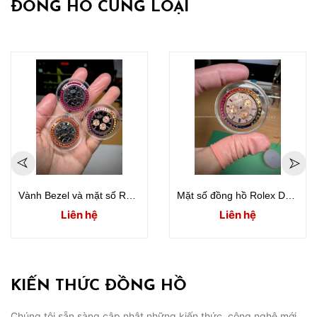
ĐỒNG HỒ CÙNG LOẠI
Vành Bezel và mặt số Rolex Daytona Rose Gold / White Gold / Yellow Gold
Mặt số đồng hồ Rolex Daytona Rainbow full diamond
Liên hệ
Liên hệ
KIẾN THỨC ĐỒNG HỒ
Chúng tôi sẵn sàng cập nhật những kiến thức, công nghệ mới