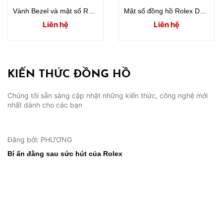
Vành Bezel và mặt số Rolex Daytona Rose Gold / White Gold / Yellow Gold
Mặt số đồng hồ Rolex Daytona Rainbow full diamond
Liên hệ
Liên hệ
KIẾN THỨC ĐỒNG HỒ
Chúng tôi sẵn sàng cập nhật những kiến thức, công nghệ mới
nhất dành cho các bạn
02/06/2026
Đăng bởi: PHƯƠNG
Bí ẩn đằng sau sức hút của Rolex