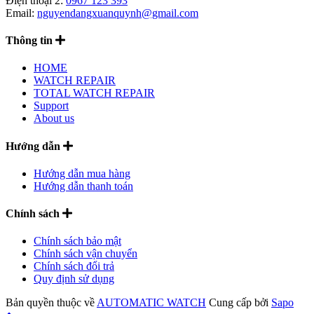
Điện thoại 2:
0967 123 393
Email:
nguyendangxuanquynh@gmail.com
Thông tin
HOME
WATCH REPAIR
TOTAL WATCH REPAIR
Support
About us
Hướng dẫn
Hướng dẫn mua hàng
Hướng dẫn thanh toán
Chính sách
Chính sách bảo mật
Chính sách vận chuyển
Chính sách đổi trả
Quy định sử dụng
Bản quyền thuộc về
AUTOMATIC WATCH
Cung cấp bởi
Sapo