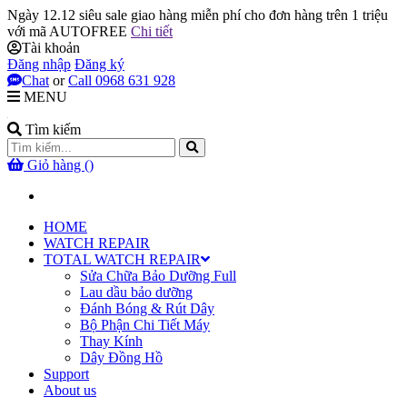
Ngày 12.12 siêu sale
giao hàng miễn phí cho đơn hàng trên 1 triệu
với mã
AUTOFREE
Chi tiết
Tài khoản
Đăng nhập
Đăng ký
Chat
or
Call 0968 631 928
MENU
Tìm kiếm
Giỏ hàng (
)
HOME
WATCH REPAIR
TOTAL WATCH REPAIR
Sửa Chữa Bảo Dưỡng Full
Lau dầu bảo dưỡng
Đánh Bóng & Rút Dây
Bộ Phận Chi Tiết Máy
Thay Kính
Dây Đồng Hồ
Support
About us