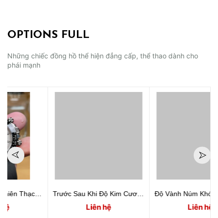
OPTIONS FULL
Những chiếc đồng hồ thể hiện đẳng cấp, thể thao dành cho
phái mạnh
ex Daytona Watch
Trước Sau Khi Độ Kim Cương Đồng Hồ Corum Admiral Legend 42 mm
Độ Vành Núm Khóa Vàng hồng Nạm Kim Cương Đồng Hồ Corum Admiral
Liên hệ
Liên hệ