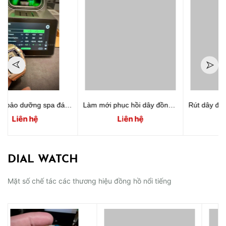
Mille RM037
Làm mới phục hồi dây đồng hồ rolex 116203
Rút dây đồng hồ Rolex làm mới dây bị nhão hư hỏng do sử dụng lâu ngày
Liên hệ
Liên hệ
DIAL WATCH
Mặt số chế tác các thương hiệu đồng hồ nổi tiếng