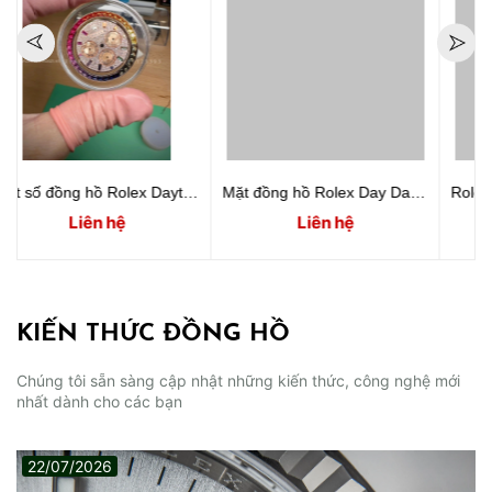
w full diamond
Mặt đồng hồ Rolex Day Date 40mm 228235 full diamond
Rolex Day Date Black Mother Of Pearl (MOP) Dial
Liên hệ
Liên hệ
KIẾN THỨC ĐỒNG HỒ
Chúng tôi sẵn sàng cập nhật những kiến thức, công nghệ mới
nhất dành cho các bạn
22/07/2026