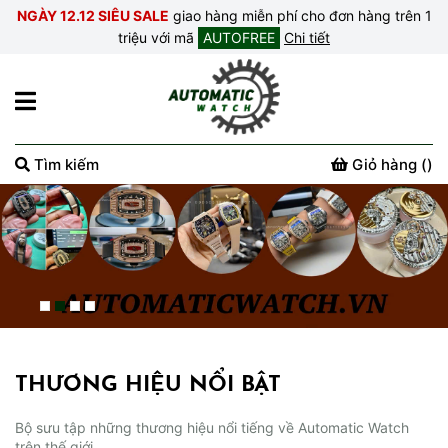
NGÀY 12.12 SIÊU SALE
giao hàng miễn phí cho đơn hàng trên 1
triệu với mã
AUTOFREE
Chi tiết
Tìm kiếm
Giỏ hàng (
)
THƯƠNG HIỆU NỔI BẬT
Bộ sưu tập những thương hiệu nổi tiếng về Automatic Watch
trên thế giới